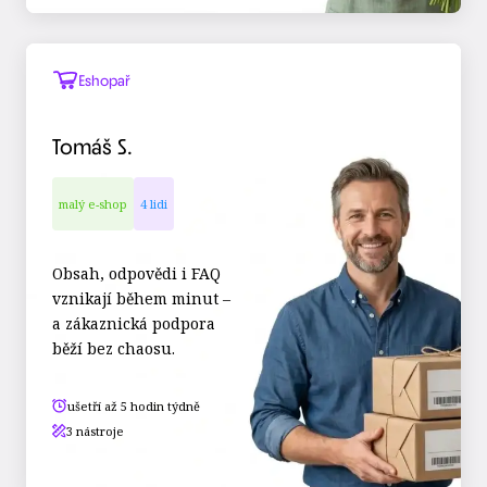
Eshopař
Tomáš S.
malý e-shop
4 lidi
Obsah, odpovědi i FAQ
vznikají během minut –
a zákaznická podpora
běží bez chaosu.
ušetří až 5 hodin týdně
3 nástroje