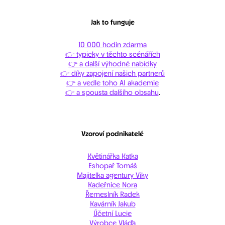
Jak to funguje
10 000 hodin zdarma
👉 typicky v těchto scénářích
👉 a další výhodné nabídky
👉 díky zapojení našich partnerů
👉 a vedle toho AI akademie
👉 a spousta dalšího obsahu
.
Vzoroví podnikatelé
Květinářka Katka
Eshopař Tomáš
Majitelka agentury Viky
Kadeřnice Nora
Řemeslník Radek
Kavárník Jakub
Účetní Lucie
Výrobce Vláďa