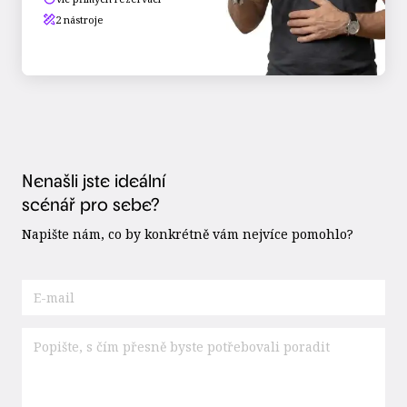
2 nástroje
Nenašli jste ideální
scénář pro sebe?
Napište nám, co by konkrétně vám nejvíce pomohlo?
E-
mail
*
Co
byste
potřebovali
*