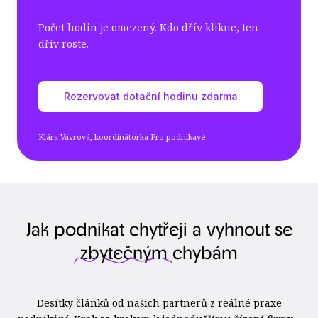
Počet hodin je omezený. Kdo dřív klikne, ten
dřív roste.
Rezervovat dotační hodinu zdarma
Klára Vávrová, koordinátorka Pro podnikavé
Jak podnikat chytřeji a vyhnout se
zbytečným
chybám
Desítky článků od našich partnerů z reálné praxe