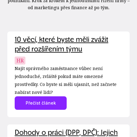
podnikání. Krok za krokem k jednoduššímu řízení firmy –
od marketingu přes finance až po tým.
10 věcí, které byste měli zvážit
před rozšířením týmu
HR
Najít správného zaměstnance vůbec není
jednoduché, zvláště pokud máte omezené
prostředky. Co byste si měli ujasnit, než začnete
nabírat nové lidi?
Přečíst článek
Dohody o práci (DPP, DPČ): Jejich