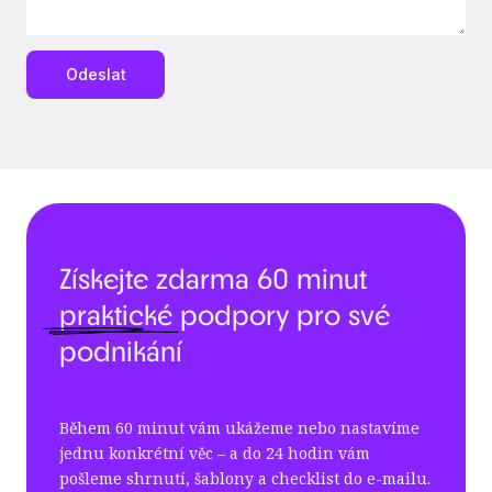
Odeslat
Získejte zdarma 60 minut
praktické
podpory pro své
podnikání
Během 60 minut vám ukážeme nebo nastavíme
jednu konkrétní věc – a do 24 hodin vám
pošleme shrnutí, šablony a checklist do e-mailu.