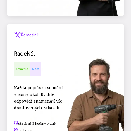
Řemeslník
Radek S.
řemeslo
4 lidi
Každá poptávka se mění
v jasný úkol. Rychlé
odpovědi znamenají víc
domluvených zakázek.
ušetří až 3 hodiny týdně
3 nástroje