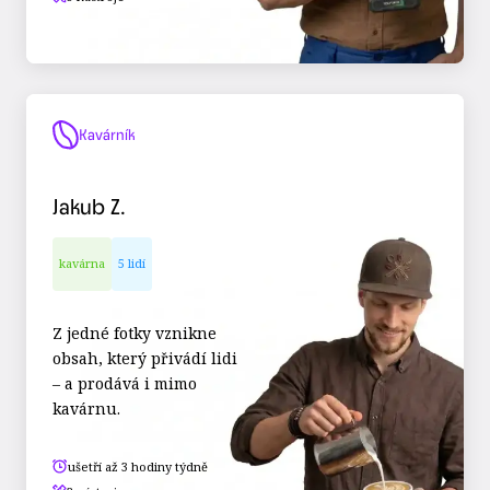
Kavárník
Jakub Z.
kavárna
5 lidí
Z jedné fotky vznikne
obsah, který přivádí lidi
– a prodává i mimo
kavárnu.
ušetří až 3 hodiny týdně