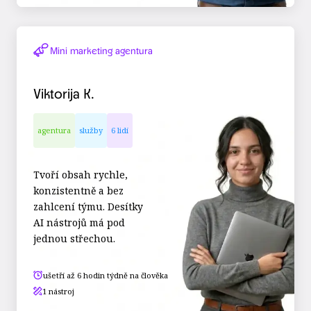
Mini marketing agentura
Viktorija K.
agentura
služby
6 lidí
Tvoří obsah rychle,
konzistentně a bez
zahlcení týmu. Desítky
AI nástrojů má pod
jednou střechou.
ušetří až 6 hodin týdně na člověka
1 nástroj