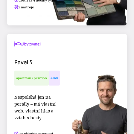
ušetří až 4 hodiny týdně
2 nástroje
Ubytovatel
Pavel S.
apartmán / penzion
4 lidi
Nespoléhá jen na
portály – má vlastní
web, vlastní hlas a
vztah s hosty.
víc přímých rezervací